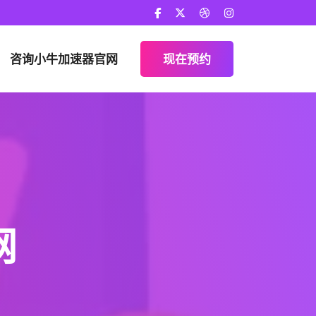
咨询小牛加速器官网
现在预约
网