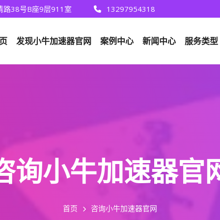
路38号B座9层911室
13297954318
页
发现小牛加速器官网
案例中心
新闻中心
服务类型
咨询小牛加速器官
首页
咨询小牛加速器官网