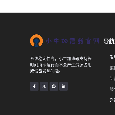
导航
发
系统稳定性高，小牛加速器支持长
时间持续运行而不会产生资源占用
案
或设备发热问题。
新
服
咨