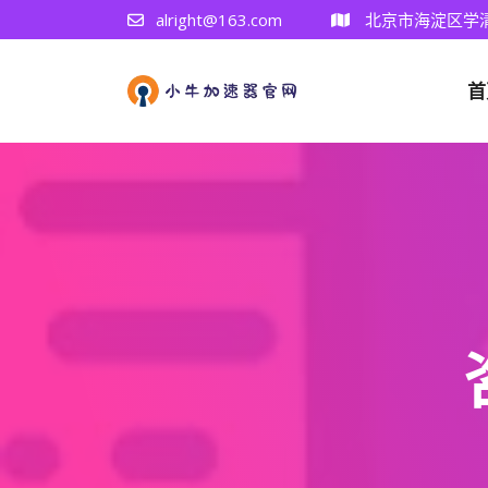
alright@163.com
北京市海淀区学清
首