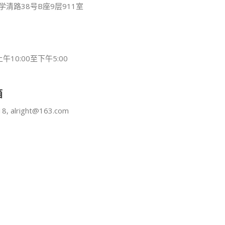
清路38号B座9层911室
10:00至下午5:00
箱
8, alright@163.com